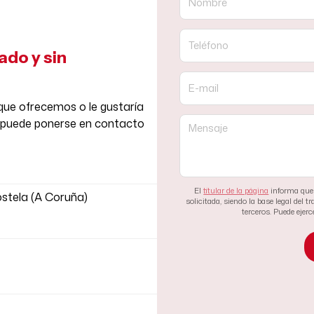
Nombre
Teléfono
ado y sin
E-mail
que ofrecemos o le gustaría
 ¡puede ponerse en contacto
Mensaje
El
titular de la página
informa que 
ostela (A Coruña)
solicitada, siendo la base legal del 
terceros. Puede ejer