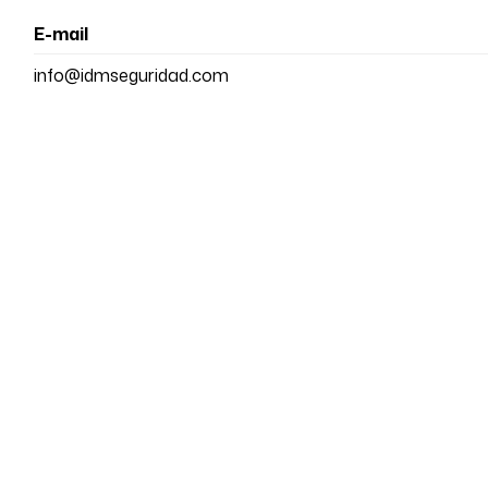
E-mail
info@idmseguridad.com
IDM Seguridad - S
Somos una empresa especializada en la instalación 
com
Ctra. N-550, Km. 53, Sionlla - 1