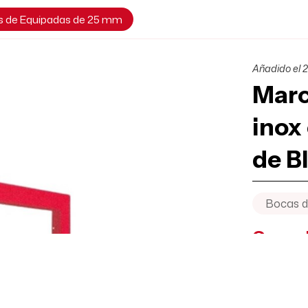
s de Equipadas de 25 mm
Añadido el 2
Marc
inox
de B
Bocas d
Consul